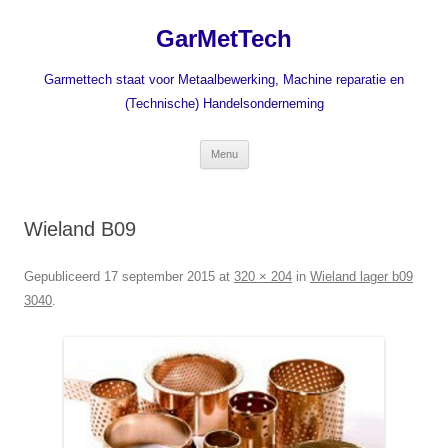
Ga
naar
GarMetTech
de
inhoud
Garmettech staat voor Metaalbewerking, Machine reparatie en
(Technische) Handelsonderneming
Menu
Wieland B09
Gepubliceerd
17 september 2015
at
320 × 204
in
Wieland lager b09
3040
.