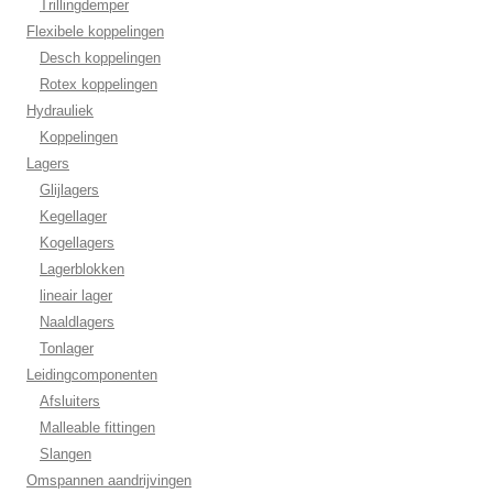
Trillingdemper
Flexibele koppelingen
Desch koppelingen
Rotex koppelingen
Hydrauliek
Koppelingen
Lagers
Glijlagers
Kegellager
Kogellagers
Lagerblokken
lineair lager
Naaldlagers
Tonlager
Leidingcomponenten
Afsluiters
Malleable fittingen
Slangen
Omspannen aandrijvingen