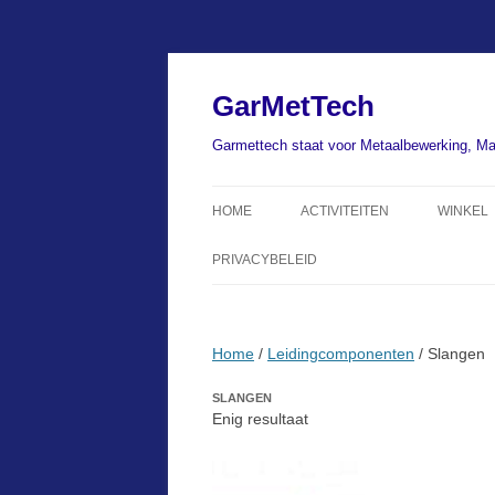
Ga
naar
de
GarMetTech
inhoud
Garmettech staat voor Metaalbewerking, Ma
HOME
ACTIVITEITEN
WINKEL
PRIVACYBELEID
Home
/
Leidingcomponenten
/ Slangen
SLANGEN
Enig resultaat