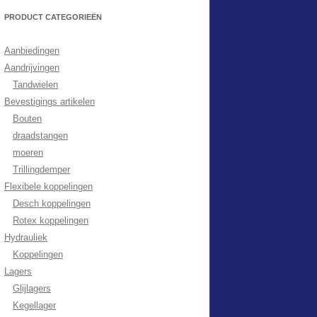
PRODUCT CATEGORIEËN
Aanbiedingen
Aandrijvingen
Tandwielen
Bevestigings artikelen
Bouten
draadstangen
moeren
Trillingdemper
Flexibele koppelingen
Desch koppelingen
Rotex koppelingen
Hydrauliek
Koppelingen
Lagers
Glijlagers
Kegellager