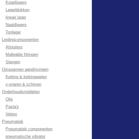
Kogellagers
Lagerblokken
lineair lager
Naaldlagers
Tonlager
Leidingcomponenten
Afsluiters
Malleable fittingen
Slangen
Omspannen aandrijvingen
Ketting & kettingwielen
v-snaren & schijven
Onderhoudsmiddelen
Olie
Pasta's
Vetten
Pneumatiek
Pneumatiek componenten
pneumatische vibrator