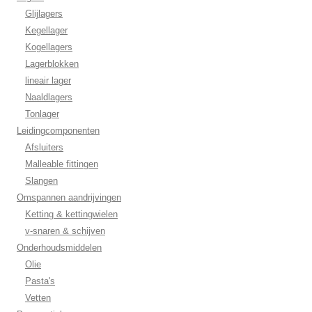
Glijlagers
Kegellager
Kogellagers
Lagerblokken
lineair lager
Naaldlagers
Tonlager
Leidingcomponenten
Afsluiters
Malleable fittingen
Slangen
Omspannen aandrijvingen
Ketting & kettingwielen
v-snaren & schijven
Onderhoudsmiddelen
Olie
Pasta's
Vetten