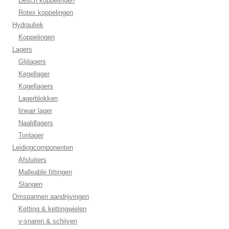
Desch koppelingen
Rotex koppelingen
Hydrauliek
Koppelingen
Lagers
Glijlagers
Kegellager
Kogellagers
Lagerblokken
lineair lager
Naaldlagers
Tonlager
Leidingcomponenten
Afsluiters
Malleable fittingen
Slangen
Omspannen aandrijvingen
Ketting & kettingwielen
v-snaren & schijven