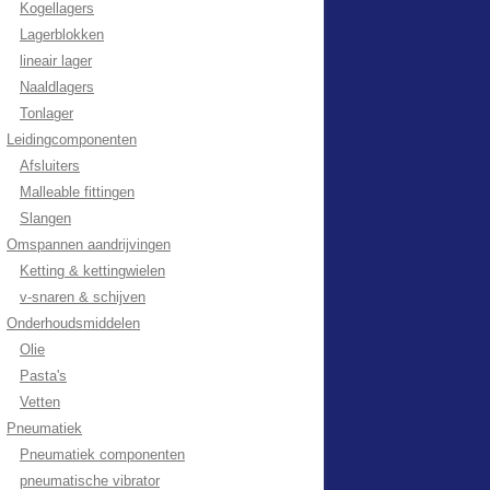
Kogellagers
Lagerblokken
lineair lager
Naaldlagers
Tonlager
Leidingcomponenten
Afsluiters
Malleable fittingen
Slangen
Omspannen aandrijvingen
Ketting & kettingwielen
v-snaren & schijven
Onderhoudsmiddelen
Olie
Pasta's
Vetten
Pneumatiek
Pneumatiek componenten
pneumatische vibrator