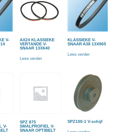
KE V-
AX24 KLASSIEKE
KLASSIEKE V-
14
VERTANDE V-
SNAAR A38 13X965
SNAAR 13X640
Lees verder
Lees verder
SPZ100-1 V-schijf
SPZ 875
 V-
SMALPROFIEL V-
BELT
SNAAR OPTIBELT
Lees verder