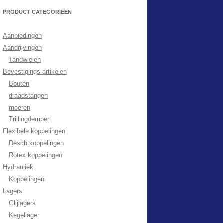
PRODUCT CATEGORIEËN
Aanbiedingen
Aandrijvingen
Tandwielen
Bevestigings artikelen
Bouten
draadstangen
moeren
Trillingdemper
Flexibele koppelingen
Desch koppelingen
Rotex koppelingen
Hydrauliek
Koppelingen
Lagers
Glijlagers
Kegellager