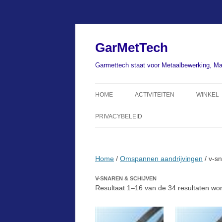
Ga
naar
de
GarMetTech
inhoud
Garmettech staat voor Metaalbewerking, Ma
HOME
ACTIVITEITEN
WINKEL
PRIVACYBELEID
Home
/
Omspannen aandrijvingen
/ v-sn
V-SNAREN & SCHIJVEN
Resultaat 1–16 van de 34 resultaten wo