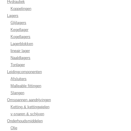
Hydrauliek
Koppelingen
Lagers
Glijlagers
Kegellager
Kogellagers
Lagerblokken
lineair lager
Naaldlagers
Tonlager
Leidingcomponenten
Afsluiters
Malleable fittingen
Slangen
Omspannen aandrijvingen
Ketting & kettingwielen
v-snaren & schijven
Onderhoudsmiddelen
Olie