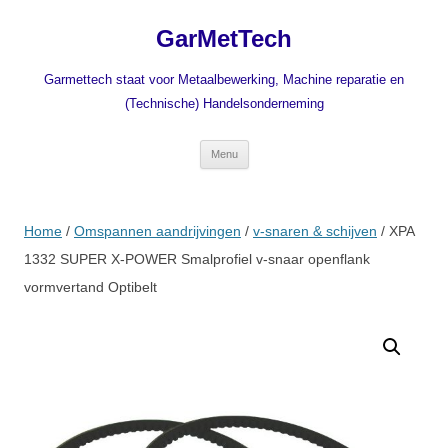
Ga
naar
GarMetTech
de
inhoud
Garmettech staat voor Metaalbewerking, Machine reparatie en
(Technische) Handelsonderneming
Menu
Home
/
Omspannen aandrijvingen
/
v-snaren & schijven
/ XPA
1332 SUPER X-POWER Smalprofiel v-snaar openflank
vormvertand Optibelt