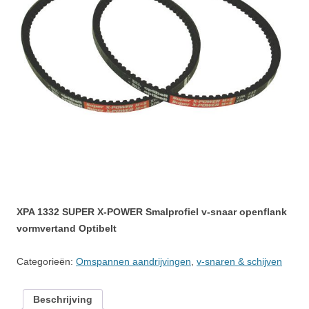
XPA 1332 SUPER X-POWER Smalprofiel v-snaar openflank
vormvertand Optibelt
Categorieën:
Omspannen aandrijvingen
,
v-snaren & schijven
Beschrijving