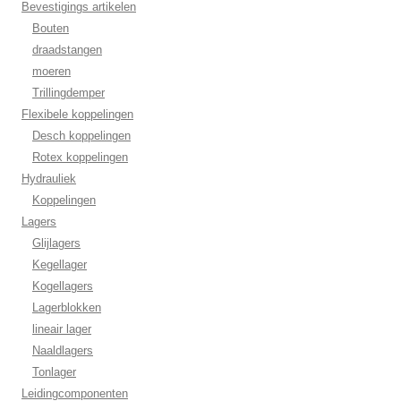
Bevestigings artikelen
Bouten
draadstangen
moeren
Trillingdemper
Flexibele koppelingen
Desch koppelingen
Rotex koppelingen
Hydrauliek
Koppelingen
Lagers
Glijlagers
Kegellager
Kogellagers
Lagerblokken
lineair lager
Naaldlagers
Tonlager
Leidingcomponenten