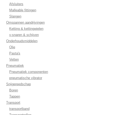
Afsluiters
Malleable fittingen
Slangen
Omspannen aandrijvingen
Ketting & kettingwielen
v-snaren & schijven
Onderhoudsmiddelen
Olie
Pasta's
Vetten
Pneumatiek
Pneumatiek componenten
pneumatische vibrator
Snijgereedschap
Boren
Tappen
Transport
transportband
Transportrollen