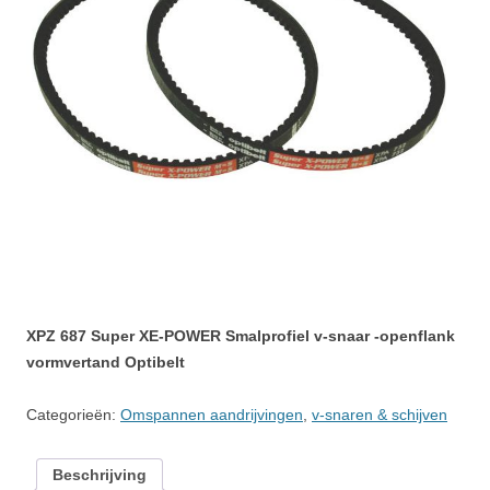
XPZ 687 Super XE-POWER Smalprofiel v-snaar -openflank
vormvertand Optibelt
Categorieën:
Omspannen aandrijvingen
,
v-snaren & schijven
Beschrijving