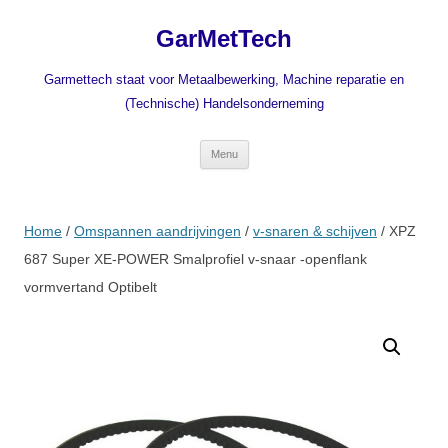
Ga
naar
GarMetTech
de
inhoud
Garmettech staat voor Metaalbewerking, Machine reparatie en
(Technische) Handelsonderneming
Menu
Home
/
Omspannen aandrijvingen
/
v-snaren & schijven
/ XPZ
687 Super XE-POWER Smalprofiel v-snaar -openflank
vormvertand Optibelt