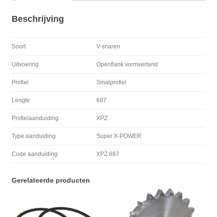
Beschrijving
Soort
V-snaren
Uitvoering
Openflank vormvertand
Profiel
Smalprofiel
Lengte
687
Profielaanduiding
XPZ
Type aanduiding
Super X-POWER
Code aanduiding
XPZ 687
Gerelateerde producten