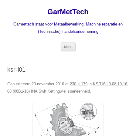
Ga
naar
GarMetTech
de
inhoud
Garmettech staat voor Metaalbewerking, Machine reparatie en
(Technische) Handelsonderneming
Menu
ksr-l01
Gepubliceerd
20 november 2016
at
230 × 179
in
KSR16-L0-08-10-16-
08 (08B1-16) INA Swh Kettingwiel spaneenheid
.