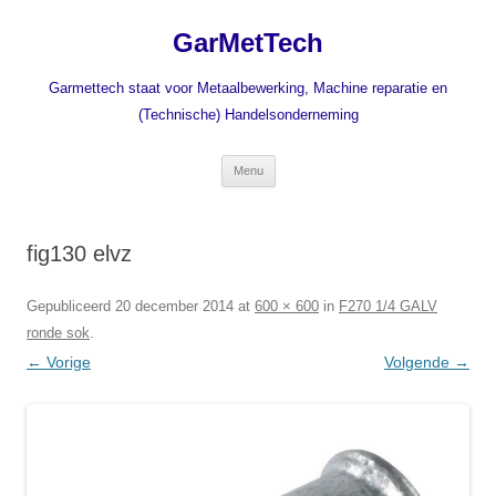
Ga
naar
GarMetTech
de
inhoud
Garmettech staat voor Metaalbewerking, Machine reparatie en
(Technische) Handelsonderneming
Menu
fig130 elvz
Gepubliceerd
20 december 2014
at
600 × 600
in
F270 1/4 GALV
ronde sok
.
← Vorige
Volgende →