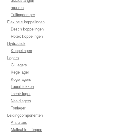
draadstangen
moeren
Trillingdemper
Flexibele koppelingen
Desch koppelingen
Rotex koppelingen
Hydrauliek
Koppelingen
Lagers
Glijlagers
Kegellager
Kogellagers
Lagerblokken
lineair lager
Naaldlagers
Tonlager
Leidingcomponenten
Afsluiters
Malleable fittingen