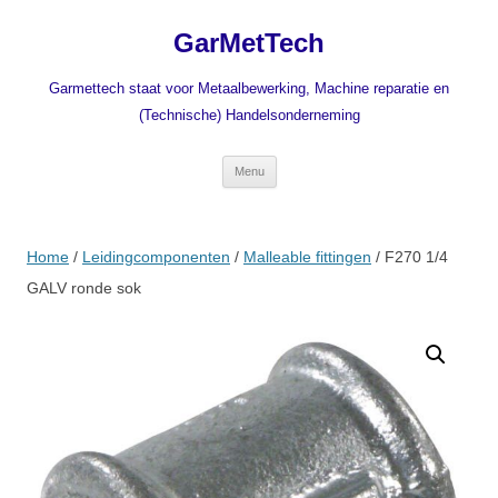
Ga
naar
GarMetTech
de
inhoud
Garmettech staat voor Metaalbewerking, Machine reparatie en
(Technische) Handelsonderneming
Menu
Home
/
Leidingcomponenten
/
Malleable fittingen
/ F270 1/4
GALV ronde sok