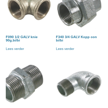
F090 1/2 GALV knie
F340 3/4 GALV Kopp con
90g.bi/bi
bi/bi
Lees verder
Lees verder