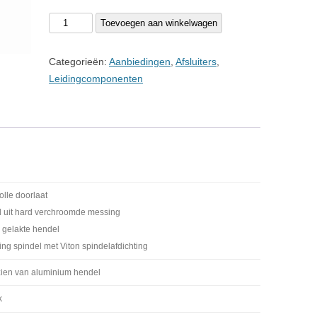
€7,90.
€3,50.
Kogelkraan
Toevoegen aan winkelwagen
3/4"
Bi/Bi
Categorieën:
Aanbiedingen
,
Afsluiters
,
MESS.
Leidingcomponenten
aantal
olle doorlaat
l uit hard verchroomde messing
 gelakte hendel
ng spindel met Viton spindelafdichting
zien van aluminium hendel
k