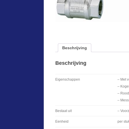
Beschrijving
Beschrijving
Eigenschappen
– Met v
– Koge
– Rood
– Messi
Bestaat uit
– Voor
Eenheid
per stu