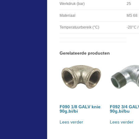
Werkdruk (bar)
25
Materiaal
MS 68
Temperatuurbereik (°C)
-20°C 
Gerelateerde producten
F090 1/8 GALV knie
F092 3/4 GAL
90g.bi/bi
90g.bi/bu
Lees verder
Lees verder