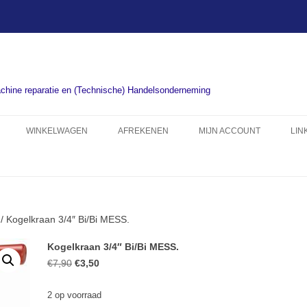
chine reparatie en (Technische) Handelsonderneming
WINKELWAGEN
AFREKENEN
MIJN ACCOUNT
LIN
/ Kogelkraan 3/4″ Bi/Bi MESS.
Kogelkraan 3/4″ Bi/Bi MESS.
Oorspronkelijke
Huidige
€
7,90
€
3,50
prijs
prijs
2 op voorraad
was:
is: