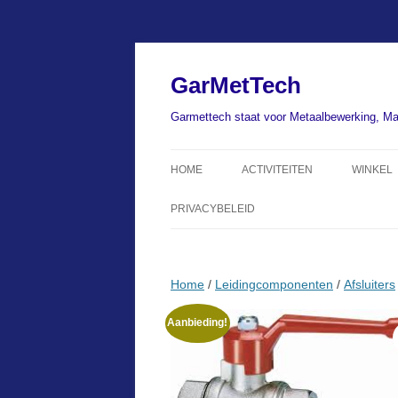
Ga
naar
de
GarMetTech
inhoud
Garmettech staat voor Metaalbewerking, Ma
HOME
ACTIVITEITEN
WINKEL
PRIVACYBELEID
Home
/
Leidingcomponenten
/
Afsluiters
Aanbieding!