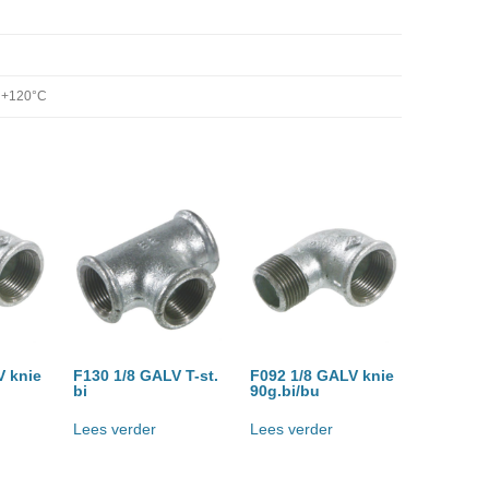
/ +120°C
V knie
F130 1/8 GALV T-st.
F092 1/8 GALV knie
bi
90g.bi/bu
Lees verder
Lees verder