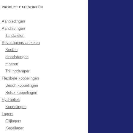
PRODUCT CATEGORIEËN
Aanbiedingen
Aandrijvingen
Tandwielen
Bevestigings artikelen
Bouten
draadstangen
moeren
Trillingdemper
Flexibele koppelingen
Desch koppelingen
Rotex koppelingen
Hydrauliek
Koppelingen
Lagers
Glijlagers
Kegellager