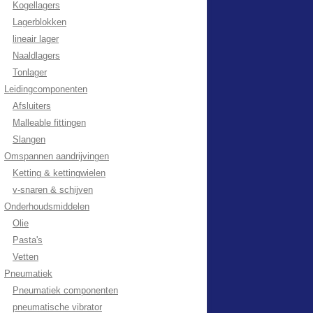
Kogellagers
Lagerblokken
lineair lager
Naaldlagers
Tonlager
Leidingcomponenten
Afsluiters
Malleable fittingen
Slangen
Omspannen aandrijvingen
Ketting & kettingwielen
v-snaren & schijven
Onderhoudsmiddelen
Olie
Pasta's
Vetten
Pneumatiek
Pneumatiek componenten
pneumatische vibrator