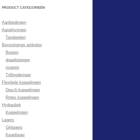
PRODUCT CATEGORIEËN
Aanbiedingen
Aandrijvingen
Tandwielen
Bevestigings artikelen
Bouten
draadstangen
moeren
Trillingdemper
Flexibele koppelingen
Desch koppelingen
Rotex koppelingen
Hydrauliek
Koppelingen
Lagers
Glijlagers
Kegellager