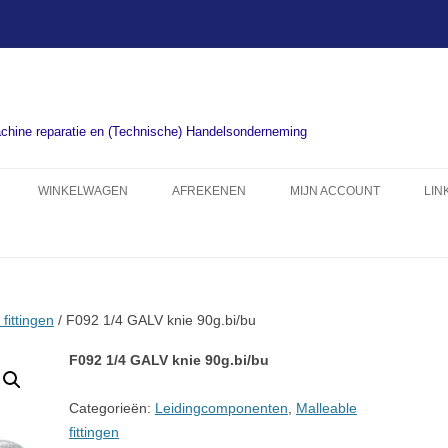
chine reparatie en (Technische) Handelsonderneming
WINKELWAGEN
AFREKENEN
MIJN ACCOUNT
LIN
fittingen
/ F092 1/4 GALV knie 90g.bi/bu
F092 1/4 GALV knie 90g.bi/bu
Categorieën:
Leidingcomponenten
,
Malleable
fittingen