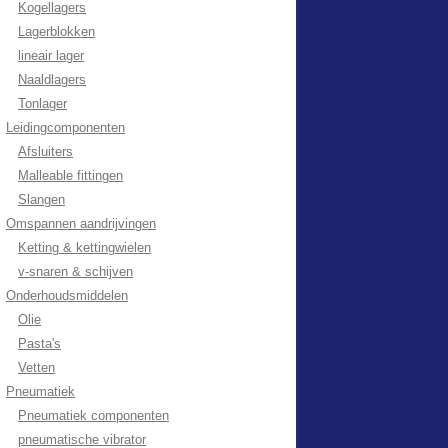
Kogellagers
Lagerblokken
lineair lager
Naaldlagers
Tonlager
Leidingcomponenten
Afsluiters
Malleable fittingen
Slangen
Omspannen aandrijvingen
Ketting & kettingwielen
v-snaren & schijven
Onderhoudsmiddelen
Olie
Pasta's
Vetten
Pneumatiek
Pneumatiek componenten
pneumatische vibrator