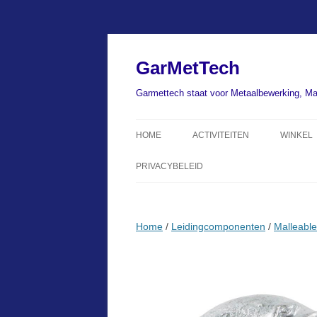
Ga
naar
de
GarMetTech
inhoud
Garmettech staat voor Metaalbewerking, Ma
HOME
ACTIVITEITEN
WINKEL
PRIVACYBELEID
Home
/
Leidingcomponenten
/
Malleable 