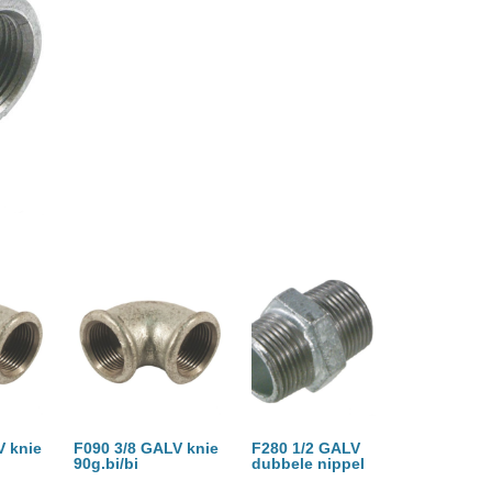
V knie
F090 3/8 GALV knie
F280 1/2 GALV
90g.bi/bi
dubbele nippel