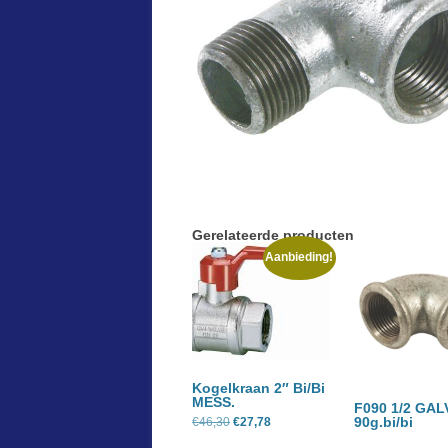
Gerelateerde producten
Aanbieding!
Kogelkraan 2″ Bi/Bi
MESS.
F090 1/2 GAL
90g.bi/bi
Oorspronkelijke
Huidige
€
46,30
€
27,78
prijs
prijs
was:
is: