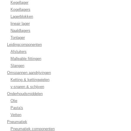
Kegellager
Kogellagers
Lagerblokken
lineair lager
Naaldlagers
Tonlager
Leidingcomponenten
Afsluiters
Malleable fittingen
Slangen
Omspannen aandrijvingen
Ketting & kettingwielen
v-snaren & schijven
Onderhoudsmiddelen
Olie
Pasta's
Vetten
Pneumatiek
Pneumatiek componenten