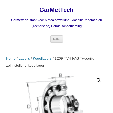
Ga
naar
GarMetTech
de
inhoud
Garmettech staat voor Metaalbewerking, Machine reparatie en
(Technische) Handelsonderneming
Menu
Home
/
Lagers
/
Kogellagers
/ 1209-TVH FAG Tweerijig
zelfinstellend kogellager