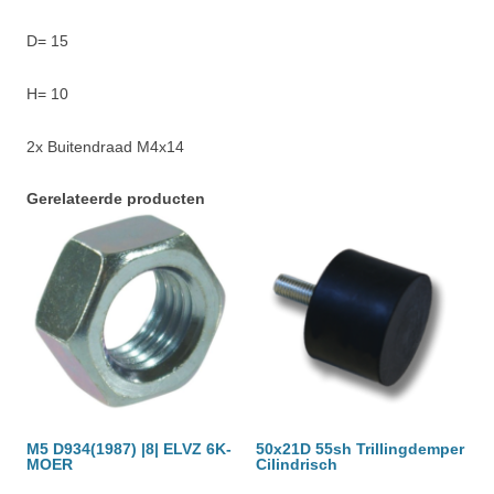
D= 15
H= 10
2x Buitendraad M4x14
Gerelateerde producten
M5 D934(1987) |8| ELVZ 6K-
50x21D 55sh Trillingdemper
MOER
Cilindrisch