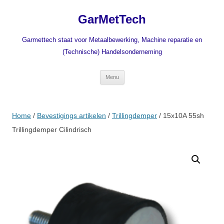
Ga
naar
GarMetTech
de
inhoud
Garmettech staat voor Metaalbewerking, Machine reparatie en
(Technische) Handelsonderneming
Menu
Home
/
Bevestigings artikelen
/
Trillingdemper
/ 15x10A 55sh
Trillingdemper Cilindrisch