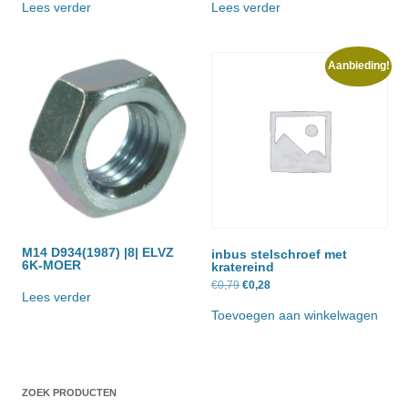
Lees verder
Lees verder
Aanbieding!
M14 D934(1987) |8| ELVZ
inbus stelschroef met
6K-MOER
kratereind
Oorspronkelijke
Huidige
€
0,79
€
0,28
prijs
prijs
Lees verder
was:
is:
Toevoegen aan winkelwagen
€0,79.
€0,28.
ZOEK PRODUCTEN