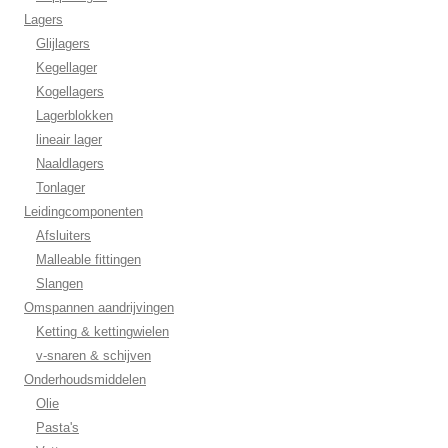
Lagers
Glijlagers
Kegellager
Kogellagers
Lagerblokken
lineair lager
Naaldlagers
Tonlager
Leidingcomponenten
Afsluiters
Malleable fittingen
Slangen
Omspannen aandrijvingen
Ketting & kettingwielen
v-snaren & schijven
Onderhoudsmiddelen
Olie
Pasta's