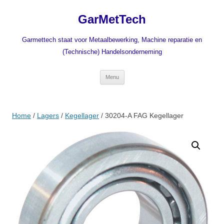
Ga
naar
GarMetTech
de
inhoud
Garmettech staat voor Metaalbewerking, Machine reparatie en
(Technische) Handelsonderneming
Menu
Home
/
Lagers
/
Kegellager
/ 30204-A FAG Kegellager