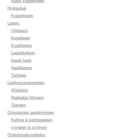
Rotex koppelingen
Hydrauliek
Koppelingen
Lagers
Glijlagers
Kegellager
Kogellagers
Lagerblokken
lineair lager
Naaldlagers
Tonlager
Leidingcomponenten
Afsluiters
Malleable fittingen
Slangen
Omspannen aandrijvingen
Ketting & kettingwielen
v-snaren & schijven
Onderhoudsmiddelen