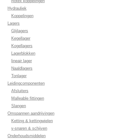
Rotex koppelingen
Hydrauliek
Koppelingen
Lagers
Glijlagers
Kegellager
Kogellagers
Lagerblokken
lineair lager
Naaldlagers
Tonlager
Leidingcomponenten
Afsluiters
Malleable fittingen
Slangen
Omspannen aandrijvingen
Ketting & kettingwielen
v-snaren & schijven
Onderhoudsmiddelen