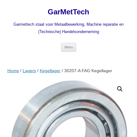
Ga
naar
GarMetTech
de
inhoud
Garmettech staat voor Metaalbewerking, Machine reparatie en
(Technische) Handelsonderneming
Menu
Home
/
Lagers
/
Kegellager
/ 30207-A FAG Kegellager