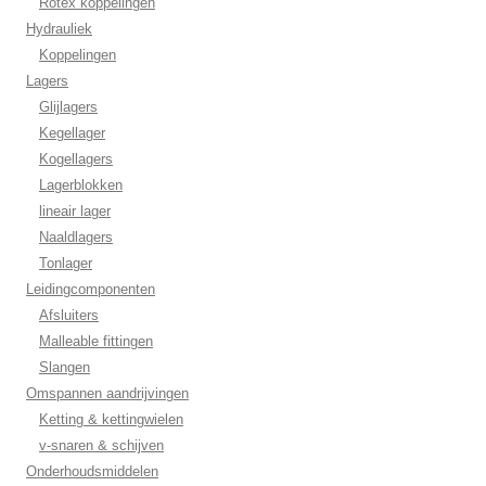
Rotex koppelingen
Hydrauliek
Koppelingen
Lagers
Glijlagers
Kegellager
Kogellagers
Lagerblokken
lineair lager
Naaldlagers
Tonlager
Leidingcomponenten
Afsluiters
Malleable fittingen
Slangen
Omspannen aandrijvingen
Ketting & kettingwielen
v-snaren & schijven
Onderhoudsmiddelen