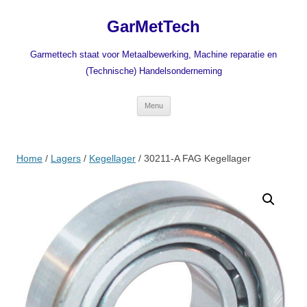
Ga
naar
GarMetTech
de
inhoud
Garmettech staat voor Metaalbewerking, Machine reparatie en
(Technische) Handelsonderneming
Menu
Home
/
Lagers
/
Kegellager
/ 30211-A FAG Kegellager