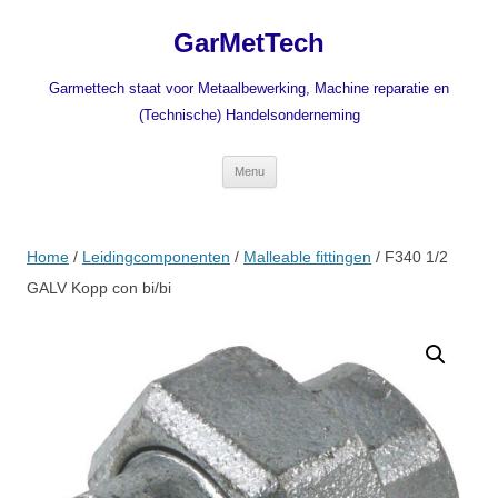
Ga
naar
GarMetTech
de
inhoud
Garmettech staat voor Metaalbewerking, Machine reparatie en
(Technische) Handelsonderneming
Menu
Home
/
Leidingcomponenten
/
Malleable fittingen
/ F340 1/2
GALV Kopp con bi/bi