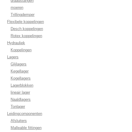
draadstangen
moeren
Trillingdemper
Flexibele koppelingen
Desch koppelingen
Rotex koppelingen
Hydrauliek
Koppelingen
Lagers
Glijlagers
Kegellager
Kogellagers
Lagerblokken
lineair lager
Naaldlagers
Tonlager
Leidingcomponenten
Afsluiters
Malleable fittingen