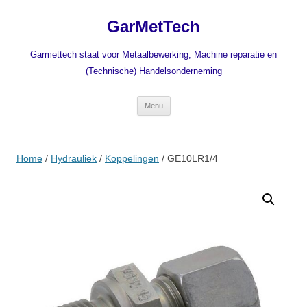
Ga
naar
GarMetTech
de
inhoud
Garmettech staat voor Metaalbewerking, Machine reparatie en
(Technische) Handelsonderneming
Menu
Home
/
Hydrauliek
/
Koppelingen
/ GE10LR1/4