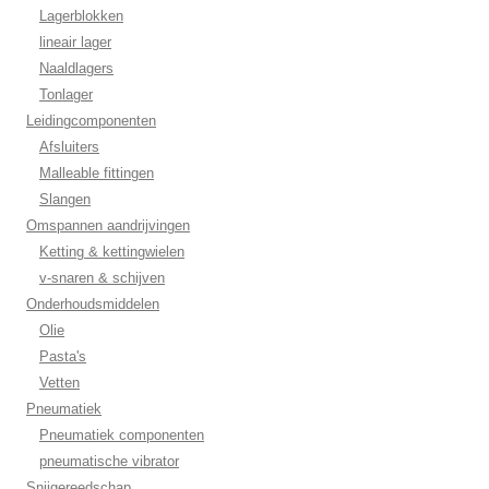
Lagerblokken
lineair lager
Naaldlagers
Tonlager
Leidingcomponenten
Afsluiters
Malleable fittingen
Slangen
Omspannen aandrijvingen
Ketting & kettingwielen
v-snaren & schijven
Onderhoudsmiddelen
Olie
Pasta's
Vetten
Pneumatiek
Pneumatiek componenten
pneumatische vibrator
Snijgereedschap