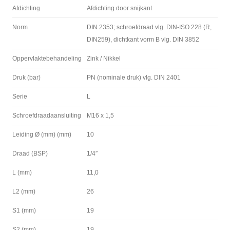
Afdichting
Afdichting door snijkant
Norm
DIN 2353; schroefdraad vlg. DIN-ISO 228 (R,
DIN259), dichtkant vorm B vlg. DIN 3852
Oppervlaktebehandeling
Zink / Nikkel
Druk (bar)
PN (nominale druk) vlg. DIN 2401
Serie
L
Schroefdraadaansluiting
M16 x 1,5
Leiding Ø (mm) (mm)
10
Draad (BSP)
1/4″
L (mm)
11,0
L2 (mm)
26
S1 (mm)
19
S2 (mm)
19