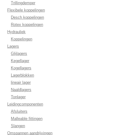
Trillingdemper
Flexibele koppelingen
Desch koppelingen
Rotex koppelingen
Hydrauliek
Koppelingen
Lagers
Glijlagers
Kegellager
Kogellagers
Lagerblokken
lineair lager
Naaldlagers
Tonlager
Leidingcomponenten
Afsluiters
Malleable fittingen
Slangen
Omspannen aandrijvingen