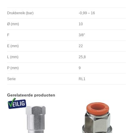
Drukbereik (bar)
-0,99 – 16
Ø (mm)
10
F
3/8″
E (mm)
22
L (mm)
25,8
P (mm)
9
Serie
RL1
Gerelateerde producten