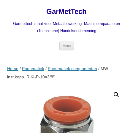
Ga
naar
GarMetTech
de
inhoud
Garmettech staat voor Metaalbewerking, Machine reparatie en
(Technische) Handelsonderneming
Menu
Home
/
Pneumatiek
/
Pneumatiek componenten
/ MW
inst.kopp. RIKI-P-10×3/8″