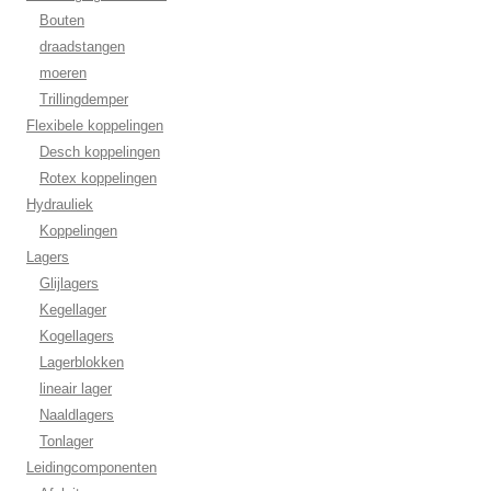
Bouten
draadstangen
moeren
Trillingdemper
Flexibele koppelingen
Desch koppelingen
Rotex koppelingen
Hydrauliek
Koppelingen
Lagers
Glijlagers
Kegellager
Kogellagers
Lagerblokken
lineair lager
Naaldlagers
Tonlager
Leidingcomponenten