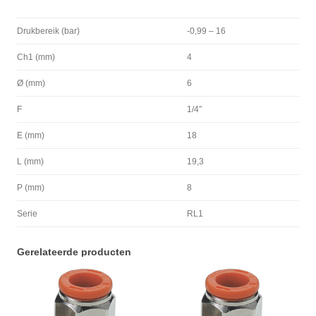
Drukbereik (bar)
-0,99 – 16
Ch1 (mm)
4
Ø (mm)
6
F
1/4″
E (mm)
18
L (mm)
19,3
P (mm)
8
Serie
RL1
Gerelateerde producten