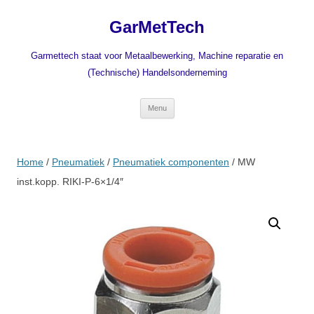
Ga
naar
GarMetTech
de
inhoud
Garmettech staat voor Metaalbewerking, Machine reparatie en
(Technische) Handelsonderneming
Menu
Home
/
Pneumatiek
/
Pneumatiek componenten
/ MW
inst.kopp. RIKI-P-6×1/4″