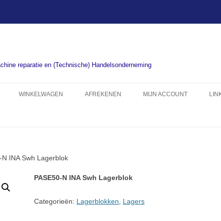
chine reparatie en (Technische) Handelsonderneming
WINKELWAGEN
AFREKENEN
MIJN ACCOUNT
LIN
-N INA Swh Lagerblok
PASE50-N INA Swh Lagerblok
Categorieën:
Lagerblokken
,
Lagers