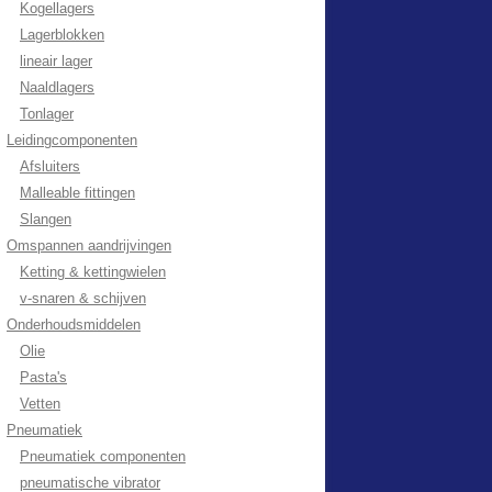
Kogellagers
Lagerblokken
lineair lager
Naaldlagers
Tonlager
Leidingcomponenten
Afsluiters
Malleable fittingen
Slangen
Omspannen aandrijvingen
Ketting & kettingwielen
v-snaren & schijven
Onderhoudsmiddelen
Olie
Pasta's
Vetten
Pneumatiek
Pneumatiek componenten
pneumatische vibrator