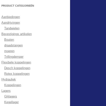
PRODUCT CATEGORIEËN
Aanbiedingen
Aandrijvingen
Tandwielen
Bevestigings artikelen
Bouten
draadstangen
moeren
Trillingdemper
Flexibele koppelingen
Desch koppelingen
Rotex koppelingen
Hydrauliek
Koppelingen
Lagers
Glijlagers
Kegellager