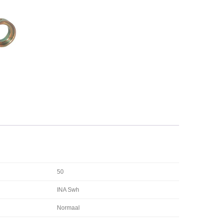
50
INA Swh
Normaal