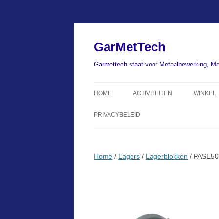
Ga
naar
de
GarMetTech
inhoud
Garmettech staat voor Metaalbewerking, Ma
HOME
ACTIVITEITEN
WINKEL
PRIVACYBELEID
Home
/
Lagers
/
Lagerblokken
/ PASE50