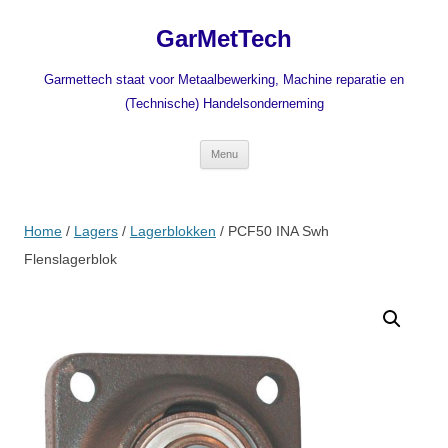
Ga
naar
GarMetTech
de
inhoud
Garmettech staat voor Metaalbewerking, Machine reparatie en
(Technische) Handelsonderneming
Menu
Home
/
Lagers
/
Lagerblokken
/ PCF50 INA Swh
Flenslagerblok