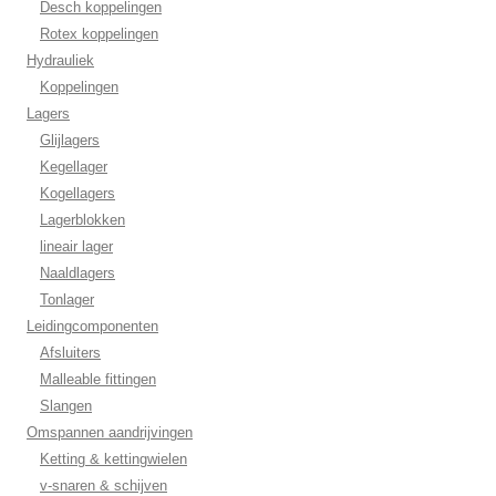
Desch koppelingen
Rotex koppelingen
Hydrauliek
Koppelingen
Lagers
Glijlagers
Kegellager
Kogellagers
Lagerblokken
lineair lager
Naaldlagers
Tonlager
Leidingcomponenten
Afsluiters
Malleable fittingen
Slangen
Omspannen aandrijvingen
Ketting & kettingwielen
v-snaren & schijven