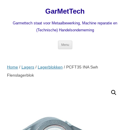
Ga
naar
GarMetTech
de
inhoud
Garmettech staat voor Metaalbewerking, Machine reparatie en
(Technische) Handelsonderneming
Menu
Home
/
Lagers
/
Lagerblokken
/ PCFT35 INA Swh
Flenslagerblok