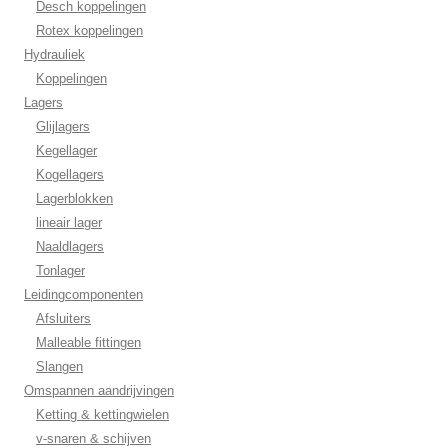
Desch koppelingen
Rotex koppelingen
Hydrauliek
Koppelingen
Lagers
Glijlagers
Kegellager
Kogellagers
Lagerblokken
lineair lager
Naaldlagers
Tonlager
Leidingcomponenten
Afsluiters
Malleable fittingen
Slangen
Omspannen aandrijvingen
Ketting & kettingwielen
v-snaren & schijven