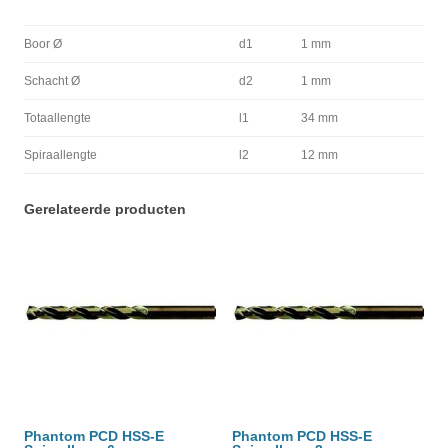
Boor Ø
d1
1 mm
Schacht Ø
d2
1 mm
Totaallengte
l1
34 mm
Spiraallengte
l2
12 mm
Gerelateerde producten
Phantom PCD HSS-E
Phantom PCD HSS-E