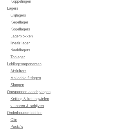
Koppelingen
Lagers
Glijlagers
Kegellager
Kogellagers
Lagerblokken
lineair lager
Naaldlagers
Tonlager
Leidingcomponenten
Afsluiters
Malleable fittingen
Slangen
Omspannen aandrijvingen
Ketting & kettingwielen
v-snaren & schijven
Onderhoudsmiddelen
Olie
Pasta's