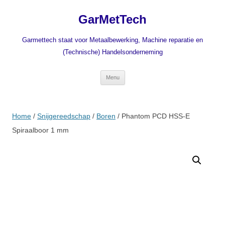
Ga
naar
GarMetTech
de
inhoud
Garmettech staat voor Metaalbewerking, Machine reparatie en
(Technische) Handelsonderneming
Menu
Home
/
Snijgereedschap
/
Boren
/ Phantom PCD HSS-E
Spiraalboor 1 mm