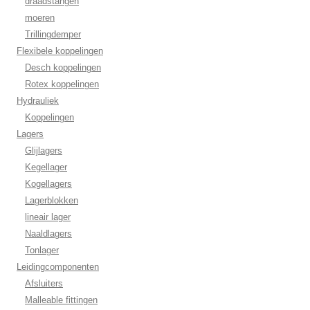
draadstangen
moeren
Trillingdemper
Flexibele koppelingen
Desch koppelingen
Rotex koppelingen
Hydrauliek
Koppelingen
Lagers
Glijlagers
Kegellager
Kogellagers
Lagerblokken
lineair lager
Naaldlagers
Tonlager
Leidingcomponenten
Afsluiters
Malleable fittingen