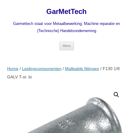
Ga
naar
GarMetTech
de
inhoud
Garmettech staat voor Metaalbewerking, Machine reparatie en
(Technische) Handelsonderneming
Menu
Home
/
Leidingcomponenten
/
Malleable fittingen
/ F130 1/8
GALV T-st. bi