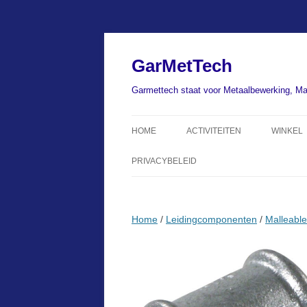
Ga
naar
de
GarMetTech
inhoud
Garmettech staat voor Metaalbewerking, Ma
HOME
ACTIVITEITEN
WINKEL
PRIVACYBELEID
Home
/
Leidingcomponenten
/
Malleable 