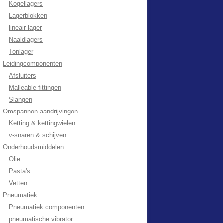
Kogellagers
Lagerblokken
lineair lager
Naaldlagers
Tonlager
Leidingcomponenten
Afsluiters
Malleable fittingen
Slangen
Omspannen aandrijvingen
Ketting & kettingwielen
v-snaren & schijven
Onderhoudsmiddelen
Olie
Pasta's
Vetten
Pneumatiek
Pneumatiek componenten
pneumatische vibrator