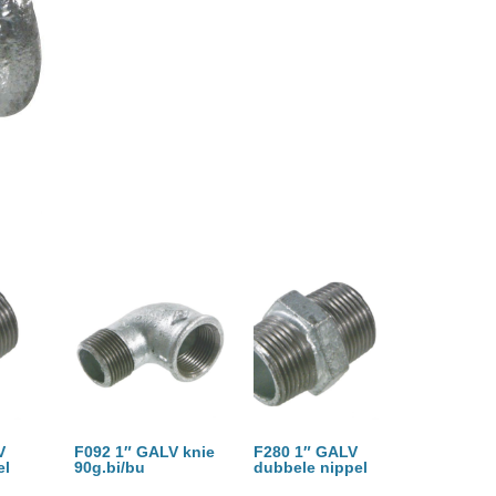
V
F092 1″ GALV knie
F280 1″ GALV
el
90g.bi/bu
dubbele nippel