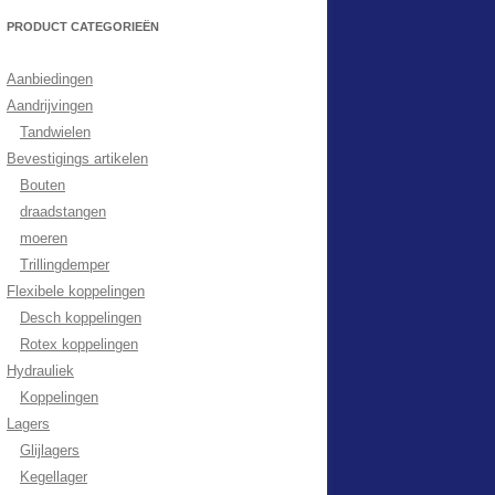
PRODUCT CATEGORIEËN
Aanbiedingen
Aandrijvingen
Tandwielen
Bevestigings artikelen
Bouten
draadstangen
moeren
Trillingdemper
Flexibele koppelingen
Desch koppelingen
Rotex koppelingen
Hydrauliek
Koppelingen
Lagers
Glijlagers
Kegellager