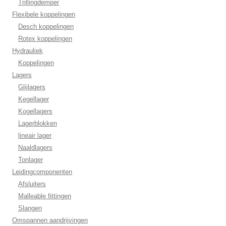
Trillingdemper
Flexibele koppelingen
Desch koppelingen
Rotex koppelingen
Hydrauliek
Koppelingen
Lagers
Glijlagers
Kegellager
Kogellagers
Lagerblokken
lineair lager
Naaldlagers
Tonlager
Leidingcomponenten
Afsluiters
Malleable fittingen
Slangen
Omspannen aandrijvingen