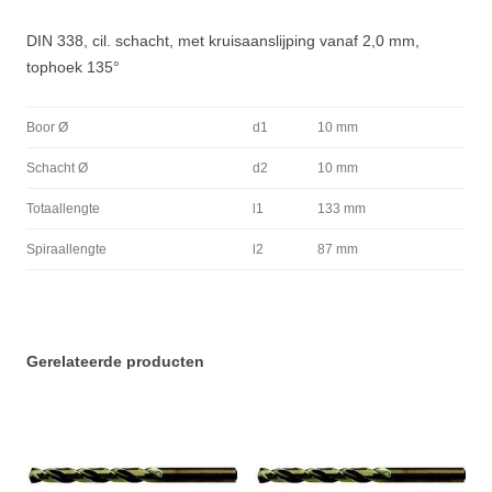
DIN 338, cil. schacht, met kruisaanslijping vanaf 2,0 mm,
tophoek 135°
Boor Ø
d1
10 mm
Schacht Ø
d2
10 mm
Totaallengte
l1
133 mm
Spiraallengte
l2
87 mm
Gerelateerde producten