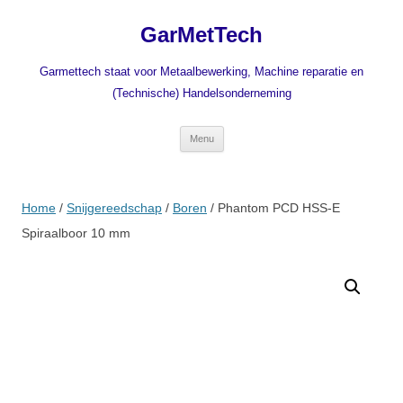
Ga
naar
GarMetTech
de
inhoud
Garmettech staat voor Metaalbewerking, Machine reparatie en
(Technische) Handelsonderneming
Menu
Home
/
Snijgereedschap
/
Boren
/ Phantom PCD HSS-E
Spiraalboor 10 mm