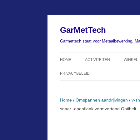
Ga
naar
de
GarMetTech
inhoud
Garmettech staat voor Metaalbewerking, Ma
HOME
ACTIVITEITEN
WINKEL
PRIVACYBELEID
Home
/
Omspannen aandrijvingen
/
v-sn
snaar -openflank vormvertand Optibelt