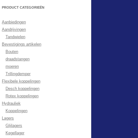
PRODUCT CATEGORIEËN
Aanbiedingen
Aandrijvingen
Tandwielen
Bevestigings artikelen
Bouten
draadstangen
moeren
Trillingdemper
Flexibele koppelingen
Desch koppelingen
Rotex koppelingen
Hydrauliek
Koppelingen
Lagers
Glijlagers
Kegellager