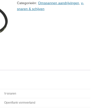
Categorieën:
Omspannen aandrijvingen
,
v-
snaren & schijven
V-snaren
Openflank vormvertand