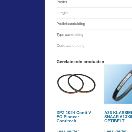
Profiel
Lengte
Profielaanduiding
Type aanduiding
Code aanduiding
Gerelateerde producten
XPZ 1024 Conti V
A36 KLASSIE
FO Pioneer
SNAAR A13X9
Contitech
OPTIBELT
Lees verder
Lees verder