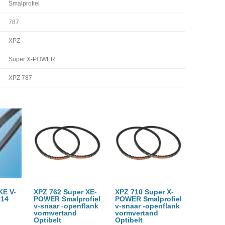
Smalprofiel
787
XPZ
Super X-POWER
XPZ 787
KE V-
XPZ 762 Super XE-
XPZ 710 Super X-
14
POWER Smalprofiel
POWER Smalprofiel
v-snaar -openflank
v-snaar -openflank
vormvertand
vormvertand
Optibelt
Optibelt