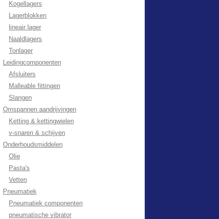
Kogellagers
Lagerblokken
lineair lager
Naaldlagers
Tonlager
Leidingcomponenten
Afsluiters
Malleable fittingen
Slangen
Omspannen aandrijvingen
Ketting & kettingwielen
v-snaren & schijven
Onderhoudsmiddelen
Olie
Pasta's
Vetten
Pneumatiek
Pneumatiek componenten
pneumatische vibrator